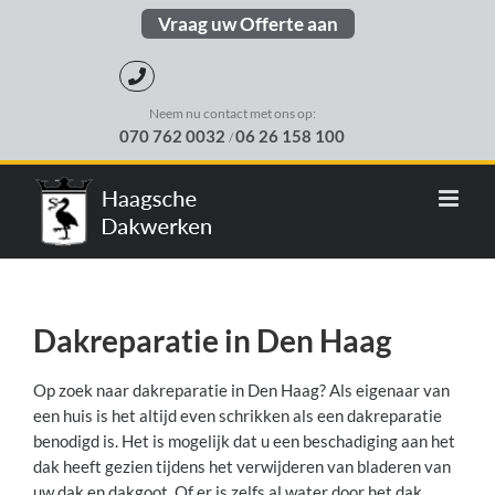
Skip
Vraag uw Offerte aan
to
content
Neem nu contact met ons op:
070 762 0032
06 26 158 100
/
Dakreparatie in Den Haag
Op zoek naar dakreparatie in Den Haag? Als eigenaar van
een huis is het altijd even schrikken als een dakreparatie
benodigd is. Het is mogelijk dat u een beschadiging aan het
dak heeft gezien tijdens het verwijderen van bladeren van
uw dak en dakgoot. Of er is zelfs al water door het dak