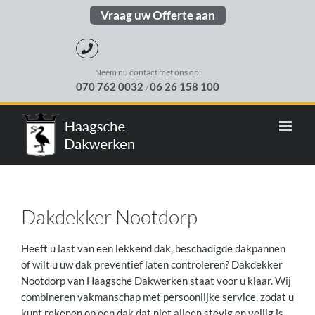
Skip
Vraag uw Offerte aan
to
content
Neem nu contact met ons op:
070 762 0032
06 26 158 100
/
Dakdekker Nootdorp
Heeft u last van een lekkend dak, beschadigde dakpannen
of wilt u uw dak preventief laten controleren? Dakdekker
Nootdorp van Haagsche Dakwerken staat voor u klaar. Wij
combineren vakmanschap met persoonlijke service, zodat u
kunt rekenen op een dak dat niet alleen stevig en veilig is,