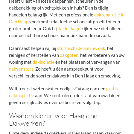
Heeft u last van losse dakpannen, scheuren in de
dakbedekking of vochtplekken in huis? Dan is tijdig
handelen belangrijk. Met een professionele
dakreparatie in
Den Haag
voorkomt u dat kleine schade uitgroeit tot een
groter probleem. Ook bij
daklekkage
kijken we niet alleen
naar de zichtbare schade, maar ook naar de oorzaak.
Daarnaast helpen wij bij
stormschade aan uw dak
, het
reinigen of herstellen van
dakgoten
, het verbeteren van uw
woning met
dakisolatie
en het plaatsen of vervangen van
dakvensters
. Zo heeft u één aanspreekpunt voor
verschillende soorten dakwerk in Den Haag en omgeving.
Wilt u eerst weten wat er nodig is? Vraag dan een
gratis
dakinspectie
aan. We controleren de staat van uw dak en
geven eerlijk advies over de beste vervolgstap.
Waarom kiezen voor Haagsche
Dakwerken?
Onze deskundige dakdekkers in Den Haag staan klaar om