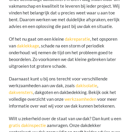
vakmanschap en kwaliteit te leveren bij ieder project. Wij
vinden het belangrijk dat u precies weet waar u aan toe
bent. Daarom werken we met duidelijke afspraken, eerlijk
advies en een oplossing die past bij uw dak en situatie.
Of het nu gaat om een kleine
dakreparatie
, het opsporen
van
daklekkage
, schade na een storm of periodiek
onderhoud: wij nemen de tijd om het probleem goed te
beoordelen. Zo voorkomen we dat kleine gebreken later
uitgroeien tot grotere schade.
Daarnaast kunt u bij ons terecht voor verschillende
werkzaamheden aan uw dak, zoals
dakisolatie
,
dakvensters
, dakgoten en dakbedekking. Bekijk ook het
volledige overzicht van onze
werkzaamheden
voor meer
informatie over wat wij voor uw dak kunnen betekenen.
Wilt u zekerheid over de staat van uw dak? Dan kunt u een
gratis dakinspectie
aanvragen. Onze dakdekker
controleert uw dak zorgvuldig en geeft helder advies over