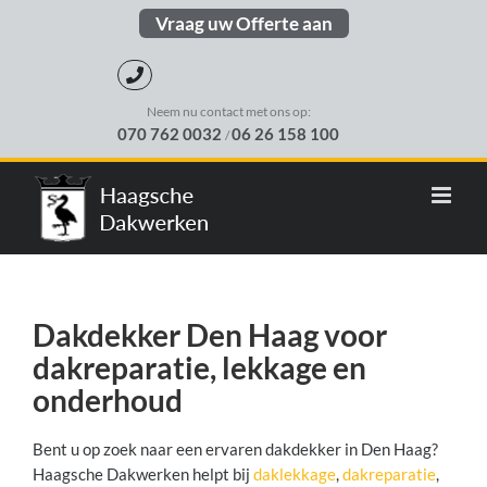
Skip
Vraag uw Offerte aan
to
content
Neem nu contact met ons op:
070 762 0032
06 26 158 100
/
Dakdekker Den Haag voor
dakreparatie, lekkage en
onderhoud
Bent u op zoek naar een ervaren dakdekker in Den Haag?
Haagsche Dakwerken helpt bij
daklekkage
,
dakreparatie
,