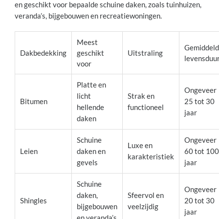
en geschikt voor bepaalde schuine daken, zoals tuinhuizen,
veranda’s, bijgebouwen en recreatiewoningen.
Meest
Gemiddel
Dakbedekking
geschikt
Uitstraling
levensduu
voor
Platte en
Ongeveer
licht
Strak en
Bitumen
25 tot 30
hellende
functioneel
jaar
daken
Schuine
Ongeveer
Luxe en
Leien
daken en
60 tot 100
karakteristiek
gevels
jaar
Schuine
Ongeveer
daken,
Sfeervol en
Shingles
20 tot 30
bijgebouwen
veelzijdig
jaar
en veranda’s